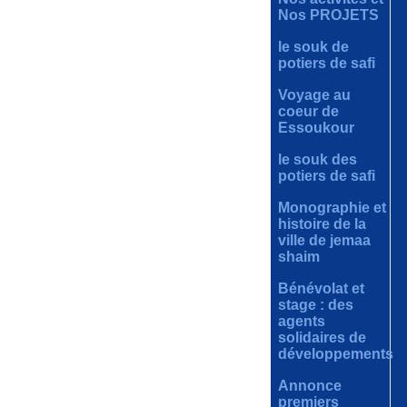
Nos PROJETS
le souk de
potiers de safi
Voyage au
coeur de
Essoukour
le souk des
potiers de safi
Monographie et
histoire de la
ville de jemaa
shaim
Bénévolat et
stage : des
agents
solidaires de
développements
Annonce
premiers