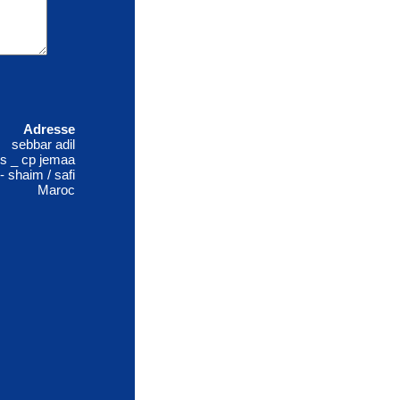
Adresse
sebbar adil
es _ cp jemaa
- shaim / safi
Maroc