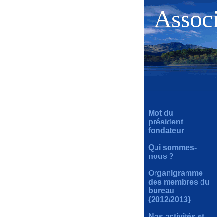
Assoc
Assoc
Mot du
président
fondateur
Qui sommes-
nous ?
Organigramme
des membres du
bureau
{2012/2013}
Nos activités et